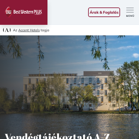
Árak & Foglalás
Az
Accent Hotels
tagja
Vendégtájékoztató A-Z