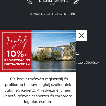
© 2026 Accent Hotel Solutions Kft.
TUDJ MEG TÖBBET RÓLUNK
LÉGY RÉSZE AZ
ACCENTNEK
Rólunk
Accent Market
Adatvédelem
Management szolgáltatások
Impresszum
Csapatunk
Miért az Accent?
10% kedvezményért regisztrálj és
Karrier
profilodba belépve foglalj szállodáink
valamelyikébe! ⚠️ A kedvezmény nem
vehető igénybe csoportos és corporate
KÖVESS MINKET
foglalás esetén.