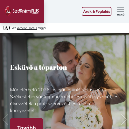
Árak & Foglalás
Az
Accent Hotels
tagja
Esküvő a tóparton
Már elérhető 2026-os ajánlatunk! Válasszátok
Székesfehérvár legmodernebb esküvőhelyszínét, és
élvezzétek a profi szervezést és a festői
környezetet!
Previous
Ne
Tovább