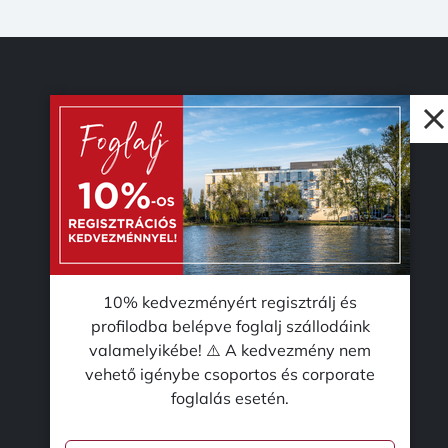
© 2026 Accent Hotel Solutions Kft.
10% kedvezményért regisztrálj és
profilodba belépve foglalj szállodáink
valamelyikébe! ⚠️ A kedvezmény nem
vehető igénybe csoportos és corporate
foglalás esetén.