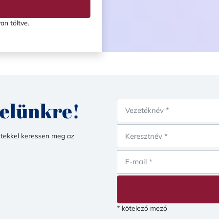
an töltve.
velünkre!
etekkel keressen meg az
* kötelező mező