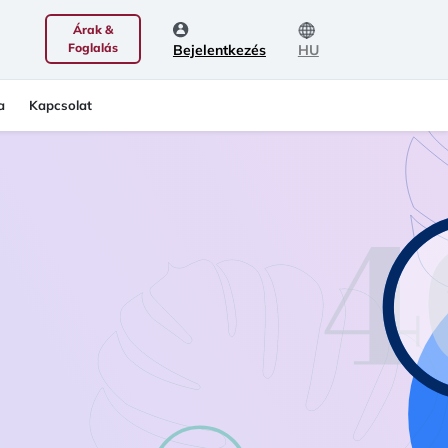
Árak &
Foglalás
Bejelentkezés
HU
a
Kapcsolat