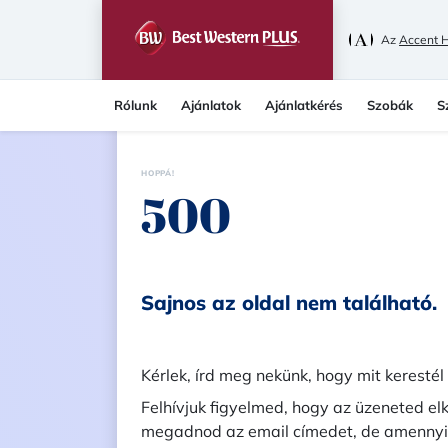
Az
Accent H
Rólunk
Ajánlatok
Ajánlatkérés
Szobák
S
HOPPÁ!
500
Sajnos az oldal nem található.
Kérlek, írd meg nekünk, hogy mit kerestél
Felhívjuk figyelmed, hogy az üzeneted e
megadnod az email címedet, de amennyi