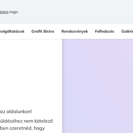
otels
tagja
zolgáltatások
Grafit Bistro
Rendezvények
Felfedezés
Galéri
 az oldalunkon!
lküldéséhez nem kötelező
ben szeretnéd, hogy