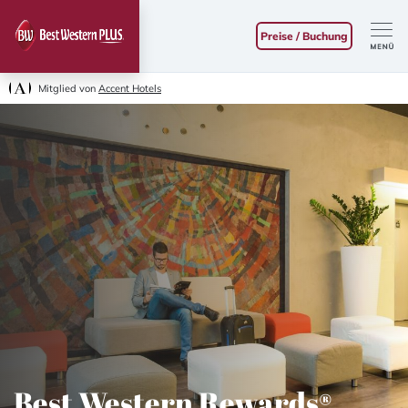
Preise / Buchung
Mitglied von
Accent Hotels
Best Western Rewards®